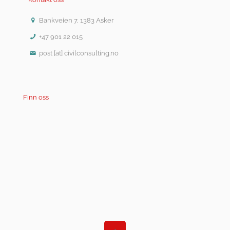
Bankveien 7, 1383 Asker
+47 901 22 015
post [at] civilconsulting.no
Finn oss