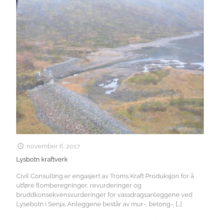
november 6, 2017
Lysbotn kraftverk
Civil Consulting er engasjert av Troms Kraft Produksjon for å
utføre flomberegninger, revurderinger og
bruddkonsekvensvurderinger for vassdragsanleggene ved
Lysebotn i Senja. Anleggene består av mur-, betong-,
[…]