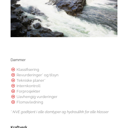
Dammer
Klassifisering
Revurderinger* og tilsyn
Tekniske planer*
Internkontroll
Forprosjekter
Uavhengig vurderinger
Flomavledning
* NVE godkjent i alle damtyper og hydraulikk for alle klasser
Kraftverk