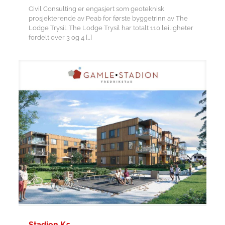
Civil Consulting er engasjert som geoteknisk
prosjekterende av Peab for første byggetrinn av The
Lodge Trysil. The Lodge Trysil har totalt 110 leiligheter
fordelt over 3 og 4
[…]
Stadion K5