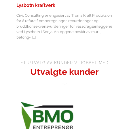
Lysbotn kraftverk
Civil Consulting er engasjert av Troms Kraft Produksjon
for å utføre flomberegninger, revurderinger og
bruddkonsekvensvurderinger for vassdragsanleggene
ved Lysebotn i Senja. Anleggene består av mur-,
betong-,
[…]
ET UTVALG AV KUNDER VI JOBBET MED
Utvalgte kunder