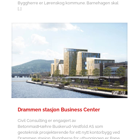
Byggherre er Lørenskog kommune. Barnehagen skal
[…]
Drammen stasjon Business Center
Civil Consulting er engasjert av
BetonmastHæhre Buskerud-Vestfold AS som
geoteknisk prosjekterende for ett nytt kontorbygg ved
Drammen stasjon. Byggherre for utbyggingen er Bane