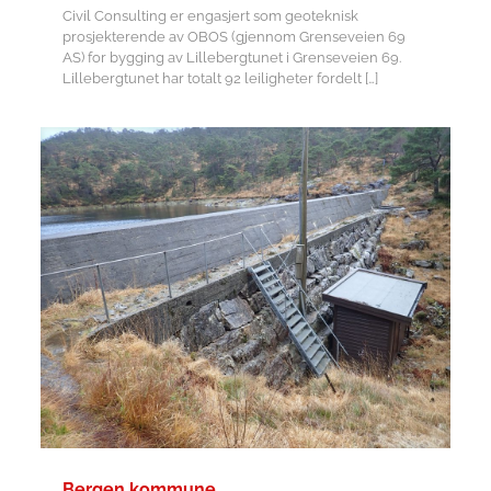
Civil Consulting er engasjert som geoteknisk
prosjekterende av OBOS (gjennom Grenseveien 69
AS) for bygging av Lillebergtunet i Grenseveien 69.
Lillebergtunet har totalt 92 leiligheter fordelt
[…]
Bergen kommune