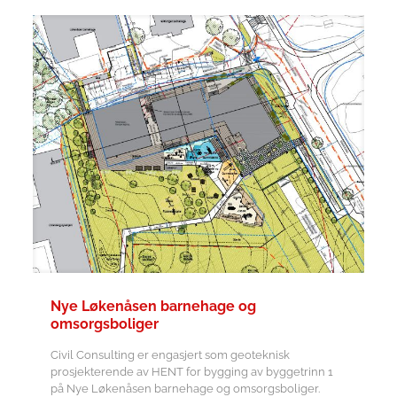
Nye Løkenåsen barnehage og
omsorgsboliger
Civil Consulting er engasjert som geoteknisk
prosjekterende av HENT for bygging av byggetrinn 1
på Nye Løkenåsen barnehage og omsorgsboliger.